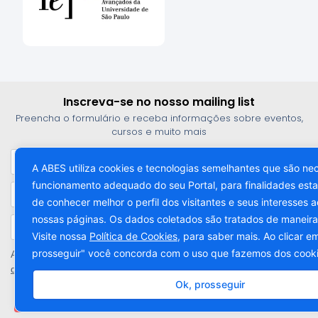
Inscreva-se no nosso mailing list
Preencha o formulário e receba informações sobre eventos,
cursos e muito mais
A ABES utiliza cookies e tecnologias semelhantes que são ne
funcionamento adequado do seu Portal, para finalidades estat
de conhecer melhor o perfil dos visitantes e seus interesses 
nossas páginas. Os dados coletados são tratados de maneir
Visite nossa
Política de Cookies
, para saber mais. Ao clicar e
prosseguir" você concorda com o uso que fazemos dos cook
Ao informar meus dados, estou ciente das diretrizes da
Política
de Privacidade
.
Ok, prosseguir
Cadastre-se