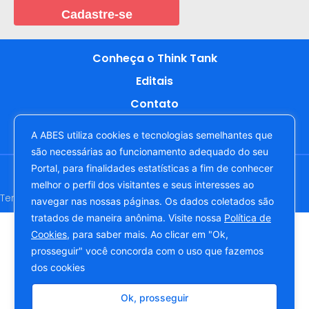
Cadastre-se
Conheça o Think Tank
Editais
Contato
A ABES utiliza cookies e tecnologias semelhantes que
são necessárias ao funcionamento adequado do seu
Portal, para finalidades estatísticas a fim de conhecer
Copyright © 2022. Todos os direitos reservados à ABES -
Associação Brasileira das Empresas de Software
melhor o perfil dos visitantes e seus interesses ao
Termos e Condições de Uso
Política de Privacidade
navegar nas nossas páginas. Os dados coletados são
tratados de maneira anônima. Visite nossa
Política de
Cookies
, para saber mais. Ao clicar em "Ok,
prosseguir" você concorda com o uso que fazemos
dos cookies
Ok, prosseguir