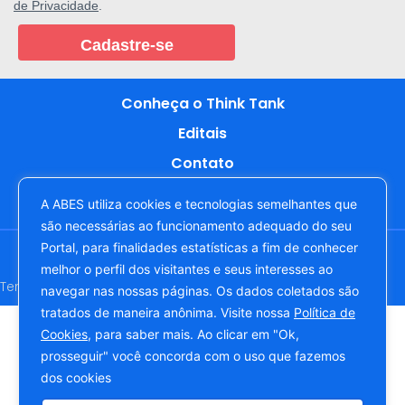
de Privacidade
.
Cadastre-se
Conheça o Think Tank
Editais
Contato
A ABES utiliza cookies e tecnologias semelhantes que
são necessárias ao funcionamento adequado do seu
Copyright © 2022. Todos os direitos reservados à ABES -
Portal, para finalidades estatísticas a fim de conhecer
Associação Brasileira das Empresas de Software
melhor o perfil dos visitantes e seus interesses ao
Termos e Condições de Uso
Política de Privacidade
navegar nas nossas páginas. Os dados coletados são
tratados de maneira anônima. Visite nossa
Política de
Cookies
, para saber mais. Ao clicar em "Ok,
prosseguir" você concorda com o uso que fazemos
dos cookies