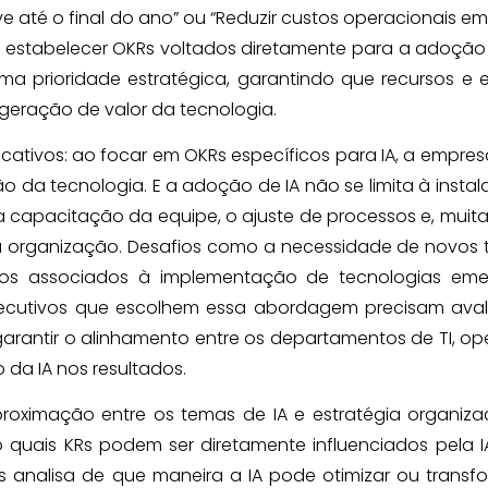
até o final do ano” ou “Reduzir custos operacionais em
 estabelecer OKRs voltados diretamente para a adoção 
 prioridade estratégica, garantindo que recursos e 
geração de valor da tecnologia.
icativos: ao focar em OKRs específicos para IA, a empre
 da tecnologia. E a adoção de IA não se limita à insta
a capacitação da equipe, o ajuste de processos e, muita
da organização. Desafios como a necessidade de novos 
iscos associados à implementação de tecnologias eme
xecutivos que escolhem essa abordagem precisam avali
garantir o alinhamento entre os departamentos de TI, o
da IA nos resultados.
ximação entre os temas de IA e estratégia organizac
ndo quais KRs podem ser diretamente influenciados pela I
 analisa de que maneira a IA pode otimizar ou transf