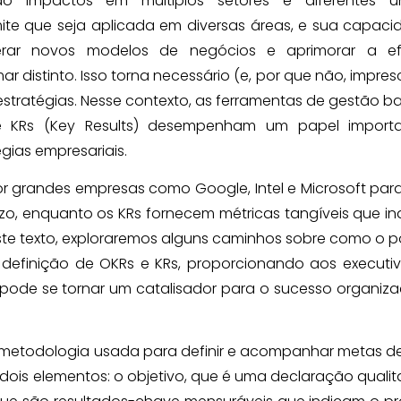
do impactos em múltiplos setores e diferentes u
mite que seja aplicada em diversas áreas, e sua capac
erar novos modelos de negócios e aprimorar a efi
 distinto. Isso torna necessário (e, por que não, impresc
stratégias. Nesse contexto, as ferramentas de gestão 
 e KRs (Key Results) desempenham um papel import
ias empresariais.
r grandes empresas como Google, Intel e Microsoft para
zo, enquanto os KRs fornecem métricas tangíveis que i
ste texto, exploraremos alguns caminhos sobre como o p
 definição de OKRs e KRs, proporcionando aos executi
pode se tornar um catalisador para o sucesso organiza
a metodologia usada para definir e acompanhar metas d
is elementos: o objetivo, que é uma declaração qualit