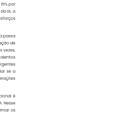
 15% por
da IA, a
esforços
sa passa
lação de
s vezes,
talentos
rgentes
ar se a
perações
ional é
A. Nesse
ormar os