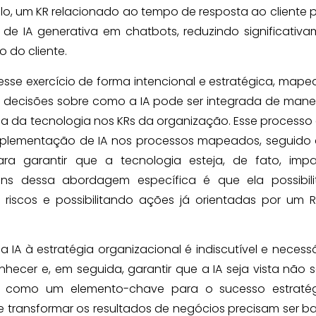
lo, um KR relacionado ao tempo de resposta ao cliente 
e IA generativa em chatbots, reduzindo significativ
 do cliente.
esse exercício de forma intencional e estratégica, map
do decisões sobre como a IA pode ser integrada de mane
ia da tecnologia nos KRs da organização. Esse processo
mplementação de IA nos processos mapeados, seguido
para garantir que a tecnologia esteja, de fato, imp
ns dessa abordagem específica é que ela possibil
 riscos e possibilitando ações já orientadas por um 
IA à estratégia organizacional é indiscutível e necessár
onhecer e, em seguida, garantir que a IA seja vista não
 como um elemento-chave para o sucesso estraté
e transformar os resultados de negócios precisam ser 