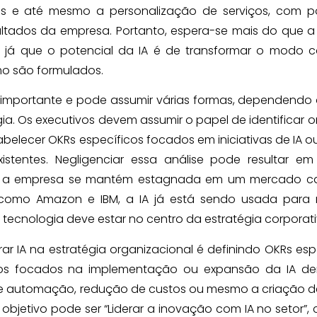
dos e até mesmo a personalização de serviços, com po
ltados da empresa. Portanto, espera-se mais do que a
, já que o potencial da IA é de transformar o modo 
mo são formulados.
o importante e pode assumir várias formas, dependendo 
. Os executivos devem assumir o papel de identificar o
abelecer OKRs específicos focados em iniciativas de IA ou
istentes. Negligenciar essa análise pode resultar em
nto a empresa se mantém estagnada em um mercado c
como Amazon e IBM, a IA já está sendo usada para re
 tecnologia deve estar no centro da estratégia corporati
r IA na estratégia organizacional é definindo OKRs esp
tivos focados na implementação ou expansão da IA de
de automação, redução de custos ou mesmo a criação 
bjetivo pode ser “Liderar a inovação com IA no setor”,