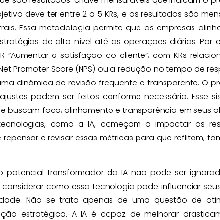
 que são resultados-chave mensuráveis que indicam o p
etivo deve ter entre 2 a 5 KRs, e os resultados são me
strais. Essa metodologia permite que as empresas alin
estratégias de alto nível até as operações diárias. Por 
“Aumentar a satisfação do cliente”, com KRs relacio
Net Promoter Score (NPS) ou a redução no tempo de res
a dinâmica de revisão frequente e transparente. O p
justes podem ser feitos conforme necessário. Esse si
buscam foco, alinhamento e transparência em seus ob
ecnologias, como a IA, começam a impactar os res
repensar e revisar essas métricas para que reflitam, t
o potencial transformador da IA não pode ser ignorad
considerar como essa tecnologia pode influenciar seu
vidade. Não se trata apenas de uma questão de oti
ção estratégica. A IA é capaz de melhorar drastica