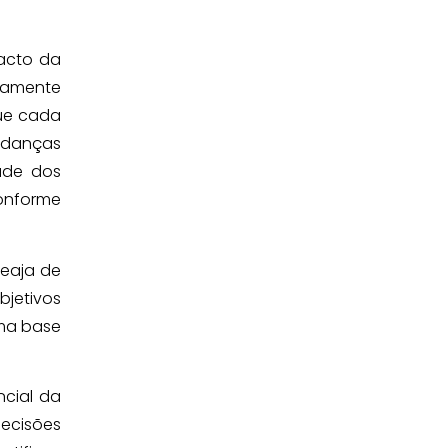
pacto da
icamente
que cada
udanças
dade dos
onforme
reaja de
jetivos
uma base
cial da
ecisões