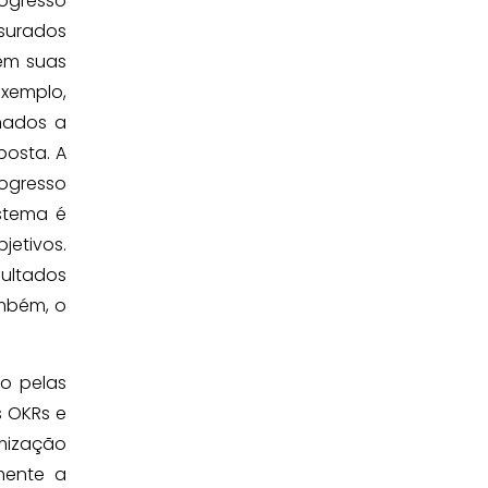
rogresso
nsurados
hem suas
exemplo,
nados a
posta. A
rogresso
stema é
jetivos.
ultados
ambém, o
o pelas
s OKRs e
mização
mente a