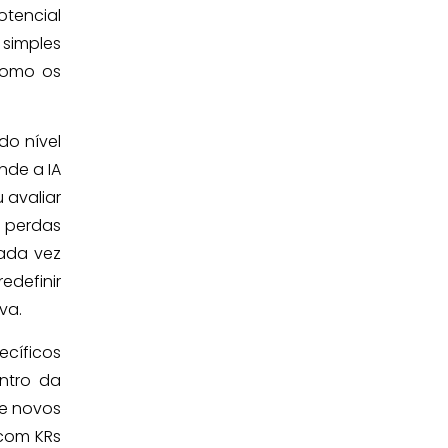
tencial
 simples
como os
do nível
nde a IA
 avaliar
 perdas
ada vez
definir
va.
ecíficos
ntro da
de novos
 com KRs