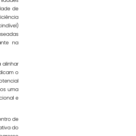
nidades
idade de
ciência
indível)
baseadas
ante na
 alinhar
ndicam o
otencial
vos uma
cional e
entro de
ativa do