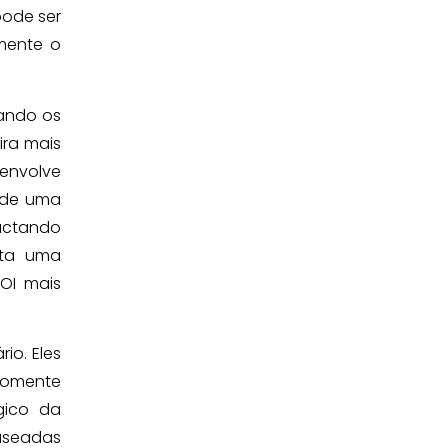
pode ser
amente o
eando os
ira mais
 envolve
 de uma
actando
ita uma
ROI mais
io. Eles
 somente
gico da
baseadas