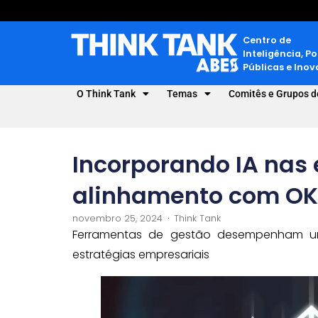
Centro de
Inteligência, Po
Públicas e Ino
O Think Tank
Temas
Comitês e Grupos d
Incorporando IA nas 
alinhamento com OK
novembro 25, 2024
Think Tank
Ferramentas de gestão desempenham u
estratégias empresariais