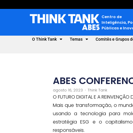
Centro de
Inteligência, Po
Públicas e Ino
O Think Tank
Temas
Comitês e Grupos d
ABES CONFERENC
agosto 16, 2023
Think Tank
O FUTURO DIGITAL E A REINVENÇÃO
Mais que transformação, o mund
usando a tecnologia para mol
estratégia ESG e o capitalis
responsáveis.