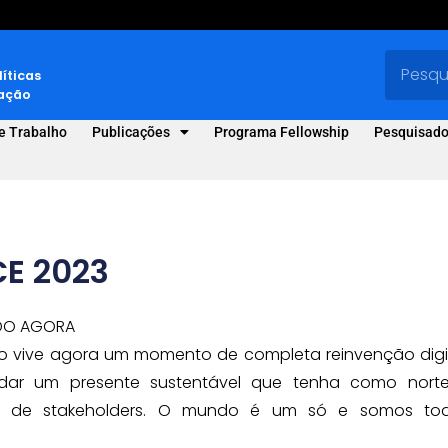
líticas
vação
e Trabalho
Publicações
Programa Fellowship
Pesquisado
E 2023
 DO AGORA
o vive agora um momento de completa reinvenção digit
dar um presente sustentável que tenha como nort
mo de stakeholders. O mundo é um só e somos to