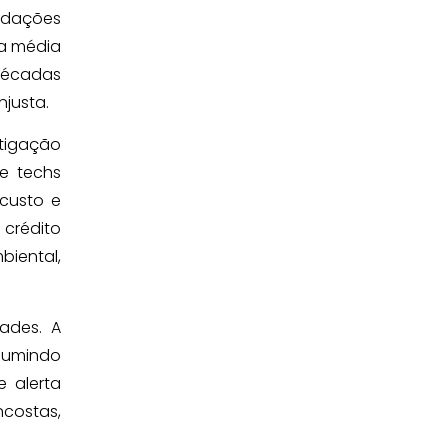
ndações
 a média
 décadas
njusta.
itigação
te techs
custo e
crédito
biental,
ades. A
ssumindo
e alerta
ncostas,