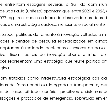
e enfrentam estiagens severas, o Sul lida com inu
 de São Paulo (Unifesp) apontam que, entre 2020 e 2023,
.077 registros, quase o dobro do observado nas duas
ivas é uma estratégia custosa, ineficiente e socialmente i
rtalecer políticas de fomento à inovação voltadas à m
sidades e centros de pesquisa especializados em clima
daptadas à realidade local, como sensores de baixo 
os fiscais, editais de inovação aberta e linhas de 
icos representam uma estratégia que reúne política am
gica.
am tratados como infraestrutura estratégica das cid
licas de forma contínua, integrada e transparente, a
s de suscetibilidade, cenários preditivos e sistemas d
alizações e protocolos de emergência, sobretudo em e