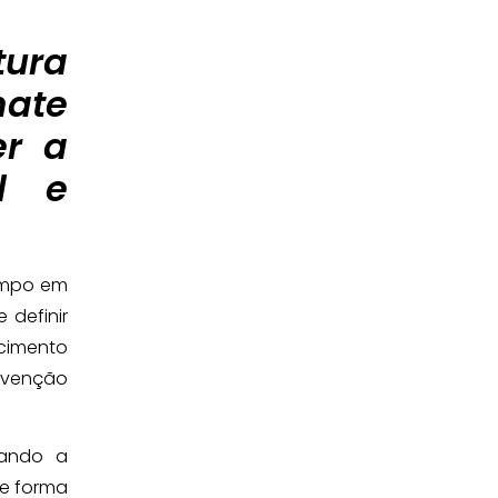
tura
mate
er a
al e
tempo em
definir
ecimento
revenção
iando a
de forma