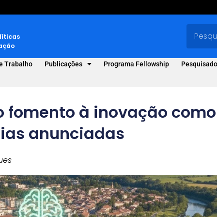
líticas
vação
e Trabalho
Publicações
Programa Fellowship
Pesquisado
 o fomento à inovação como
dias anunciadas
ues