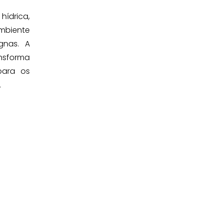
ídrica,
ambiente
gnas. A
nsforma
para os
.