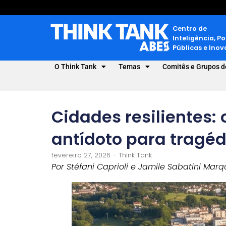
Centro de
Inteligência, Po
Públicas e Ino
O Think Tank
Temas
Comitês e Grupos d
Cidades resilientes:
antídoto para tragé
fevereiro 27, 2026
Think Tank
Por Stéfani Caprioli e Jamile Sabatini Marq