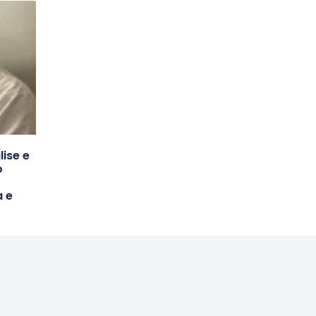
lise e
o
 e