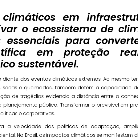
climáticos em infraestru
tivar o ecossistema de cli
 essenciais para convert
entífica em proteção re
co sustentável.
o diante dos eventos climáticos extremos. Ao mesmo 
, secas e queimadas, também detêm a capacidade de 
ição de tragédias evidencia a distância entre o conh
no planejamento público. Transformar o previsível em p
líticas e corporativas.
ra a velocidade das políticas de adaptação, ampl
iental. No Brasil, os impactos climáticos se manifestam 