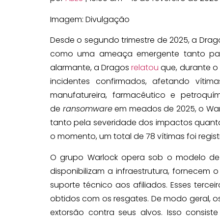
Imagem: Divulgação
Desde o segundo trimestre de 2025, a Dra
como uma ameaça emergente tanto para 
alarmante, a Dragos
relatou
que, durante o 
incidentes confirmados, afetando vítim
manufatureira, farmacêutico e petroqu
de
ransomware
em meados de 2025, o Warl
tanto pela severidade dos impactos quan
o momento, um total de 78 vítimas foi reg
O grupo Warlock opera sob o modelo d
disponibilizam a infraestrutura, fornecem o
suporte técnico aos afiliados. Esses terc
obtidos com os resgates. De modo geral, 
extorsão contra seus alvos. Isso consis