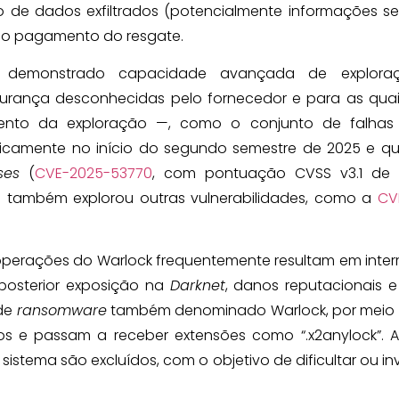
e dados exfiltrados (potencialmente informações sen
a o pagamento do resgate.
em demonstrado capacidade avançada de explora
urança desconhecidas pelo fornecedor e para as quai
ento da exploração —, como o conjunto de falhas c
licamente no início do segundo semestre de 2025 e q
ses
(
CVE-2025-53770
, com pontuação CVSS v3.1 de 
o também explorou outras vulnerabilidades, como a
CV
 operações do Warlock frequentemente resultam em inte
 posterior exposição na
Darknet
, danos reputacionais 
de
ransomware
também denominado Warlock, por meio 
os e passam a receber extensões como “.x2anylock”. 
sistema são excluídos, com o objetivo de dificultar ou invi