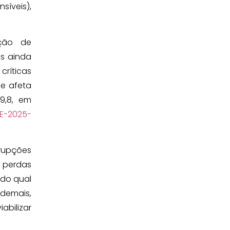
síveis),
ção de
s ainda
ríticas
ue afeta
9,8, em
E-2025-
rrupções
e perdas
do qual
Ademais,
abilizar