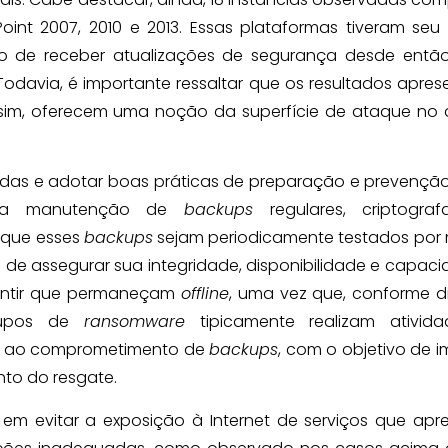
int 2007, 2010 e 2013. Essas plataformas tiveram seu
ndo de receber atualizações de segurança desde então
 Todavia, é importante ressaltar que os resultados apre
ssim, oferecem uma noção da superfície de ataque no 
das e adotar boas práticas de preparação e prevençã
o a manutenção de
backups
regulares, criptogra
l que esses
backups
sejam periodicamente testados por
im de assegurar sua integridade, disponibilidade e capac
rantir que permaneçam
offline
, uma vez que, conforme d
grupos de
ransomware
tipicamente realizam ativid
 e ao comprometimento de
backups
, com o objetivo de i
to do resgate.
em evitar a exposição à Internet de serviços que ap