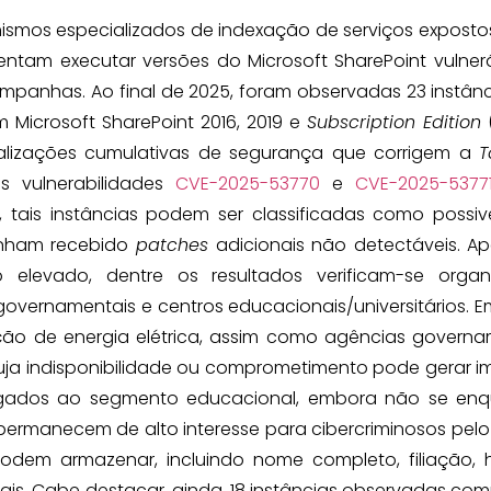
nismos especializados de indexação de serviços exposto
rentam executar versões do Microsoft SharePoint vulner
mpanhas. Ao final de 2025, foram observadas 23 instân
Microsoft SharePoint 2016, 2019 e
Subscription Edition
(
alizações cumulativas de segurança que corrigem a
T
s vulnerabilidades
CVE-2025-53770
e
CVE-2025-5377
s, tais instâncias podem ser classificadas como possi
enham recebido
patches
adicionais não detectáveis. A
elevado, dentre os resultados verificam-se organ
s governamentais e centros educacionais/universitários. 
ição de energia elétrica, assim como agências governa
cuja indisponibilidade ou comprometimento pode gerar 
ligados ao segmento educacional, embora não se en
 permanecem de alto interesse para cibercriminosos pel
dem armazenar, incluindo nome completo, filiação, h
is. Cabe destacar, ainda, 18 instâncias observadas com