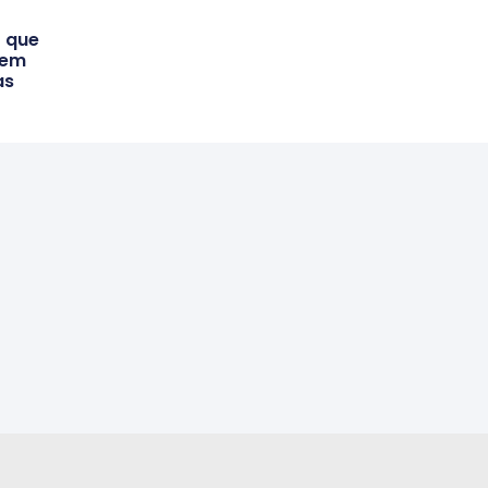
 que
vem
as