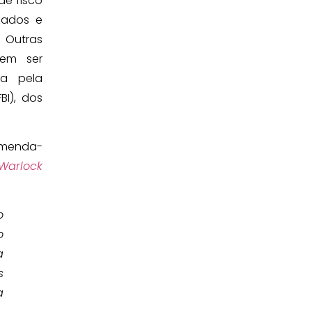
e risco
zados e
. Outras
em ser
da pela
BI), dos
comenda-
 Warlock
o
o
a
s
a