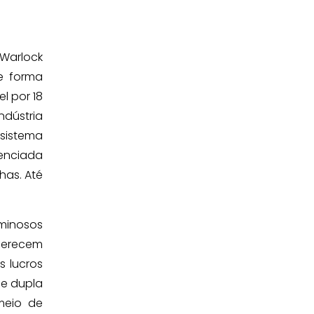
Warlock
e forma
l por 18
dústria
sistema
enciada
as. Até
iminosos
ferecem
s lucros
de dupla
meio de