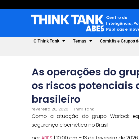
Centro de
Inteligência, Po
Públicas e Ino
O Think Tank
Temas
Comitês e Grupos d
As operações do gru
os riscos potenciais
brasileiro
fevereiro 20, 2026
Think Tank
Como a atuação do grupo Warlock expõe
segurança cibernética no Brasil
por
ABES
| 10:00 am – 13 de fevereiro de 2026