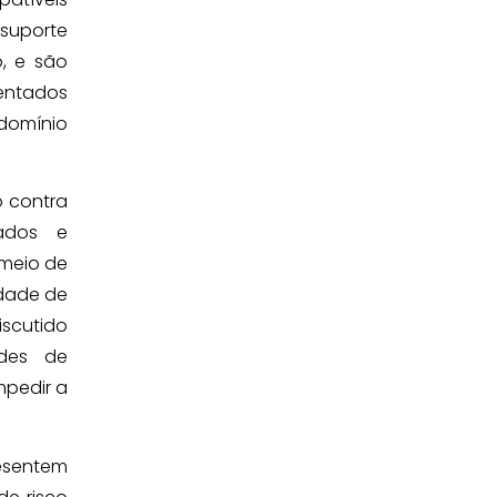
 suporte
, e são
sentados
domínio
o contra
fados e
 meio de
idade de
iscutido
ades de
mpedir a
resentem