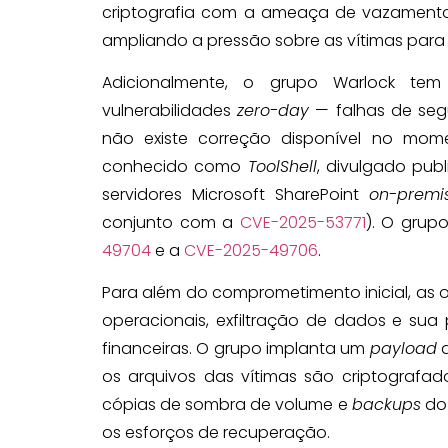
criptografia com a ameaça de vazamento d
ampliando a pressão sobre as vítimas par
Adicionalmente, o grupo Warlock t
vulnerabilidades
zero-day
— falhas de seg
não existe correção disponível no mom
conhecido como
ToolShell
, divulgado pub
servidores Microsoft SharePoint
on-premi
conjunto com a
CVE-2025-53771
). O grup
49704
e a
CVE-2025-49706
.
Para além do comprometimento inicial, as
operacionais, exfiltração de dados e sua
financeiras. O grupo implanta um
payload
os arquivos das vítimas são criptografad
cópias de sombra de volume e
backups
do 
os esforços de recuperação.