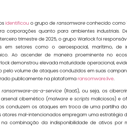
gos
identificou
o grupo de
ransomware
conhecido como 
corporações quanto para ambientes industriais. D
terceiro trimestre de 2025, o grupo Warlock foi responsáve
as em setores como o aeroespacial, marítimo, de in
ímico. Ao ascender de maneira proeminente no ecos
ock demonstrou elevada maturidade operacional, evid
to pelo volume de ataques conduzidos em suas campanh
istrado publicamente na plataforma
ransomware.live
.
e
ransomware-as-a-service
(RaaS), ou seja, os cibercr
 arsenal cibernético (
malware
e
scripts
maliciosos) e o
eiros conduzem os ataques em troca de uma partilha do
os atores mal-intencionados empregam uma estratégia 
te na combinação da indisponibilidade de ativos por 