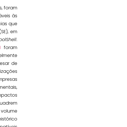
s, foram
áveis às
cias que
SE), em
oolShell
.
1
foram
velmente
pesar de
izações
Empresas
mentais,
impactos
quadrem
o volume
istórico
patíveis