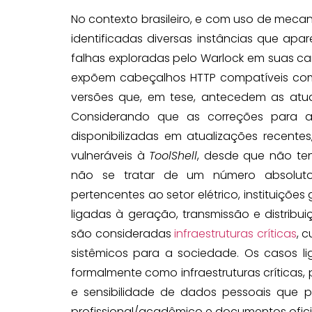
No contexto brasileiro, e com uso de meca
identificadas diversas instâncias que apa
falhas exploradas pelo Warlock em suas ca
expõem cabeçalhos HTTP compatíveis com 
versões que, em tese, antecedem as atu
Considerando que as correções para a
disponibilizadas em atualizações recente
vulneráveis à
ToolShell
, desde que não t
não se tratar de um número absoluto 
pertencentes ao setor elétrico, instituiçõe
ligadas à geração, transmissão e distribu
são consideradas
infraestruturas críticas
, 
sistêmicos para a sociedade. Os casos 
formalmente como infraestruturas críticas,
e sensibilidade de dados pessoais que po
profissional/acadêmico e documentos oficia