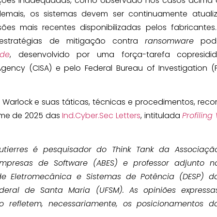
ações inadequadas, como observado nos casos acima d
demais, os sistemas devem ser continuamente atuali
es mais recentes disponibilizadas pelos fabricantes
estratégias de mitigação contra
ransomware
pod
de
, desenvolvido por uma força-tarefa copresidi
Agency (CISA) e pelo Federal Bureau of Investigation (F
 Warlock e suas táticas, técnicas e procedimentos, re
ume de 2025 das
Ind.Cyber.Sec Letters
, intitulada
Profiling
-Gutierres é pesquisador do Think Tank da Associaçã
Empresas de Software (ABES) e professor adjunto n
e Eletromecânica e Sistemas de Potência (DESP) d
deral de Santa Maria (UFSM). As opiniões expressa
o refletem, necessariamente, os posicionamentos d