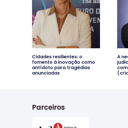
Cidades resilientes: o
A ne
fomento à inovação como
judi
antídoto para tragédias
com 
anunciadas
(cri
Parceiros