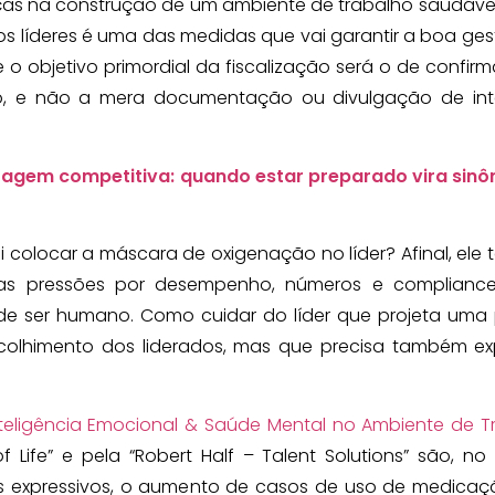
nças na construção de um ambiente de trabalho saudável
s líderes é uma das medidas que vai garantir a boa ge
 o objetivo primordial da fiscalização será o de confirm
o, e não a mera documentação ou divulgação de int
agem competitiva: quando estar preparado vira sinô
 colocar a máscara de oxigenação no líder? Afinal, el
 as pressões por desempenho, números e complianc
de ser humano. Como cuidar do líder que projeta uma 
acolhimento dos liderados, mas que precisa também e
nteligência Emocional & Saúde Mental no
Ambiente de T
 Life” e pela “Robert Half – Talent Solutions” são, no
 expressivos, o aumento de casos de uso de medicaç