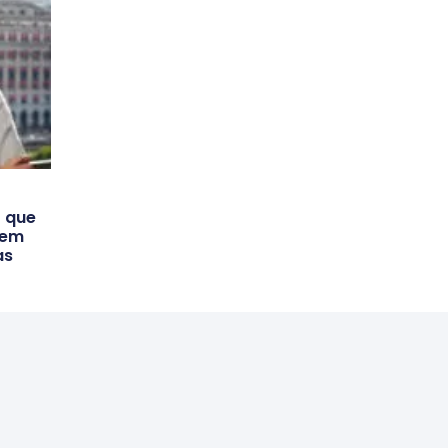
 que
vem
as