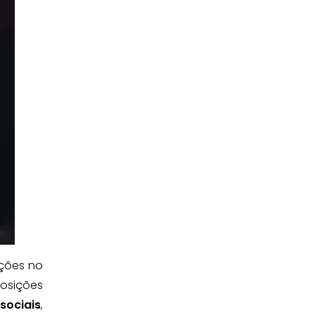
ações no
posições
sociais
,