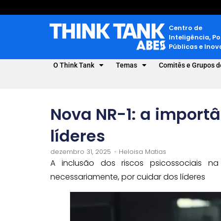
Centro de
Inteligência, Po
Públicas e Ino
O Think Tank
Temas
Comitês e Grupos d
Nova NR-1: a importâ
líderes
dezembro 31, 2025
Heloisa Matias
A inclusão dos riscos psicossociais n
necessariamente, por cuidar dos líderes