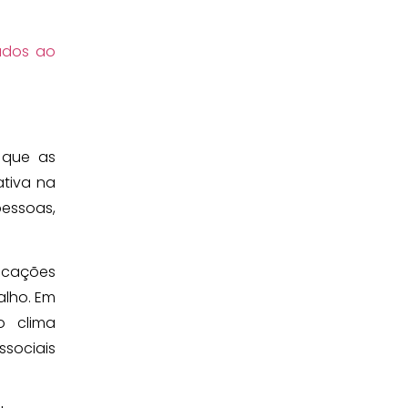
ados ao
r que as
tiva na
essoas,
icações
alho. Em
o clima
ssociais