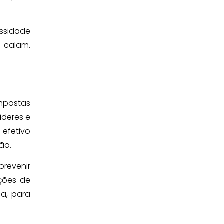
essidade
e calam.
impostas
íderes e
efetivo
ção.
prevenir
ções de
ca, para