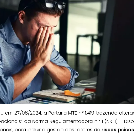
 em 27/08/2024, a Portaria MTE n° 1.419 trazendo alter
pacionais” da Norma Regulamentadora nº 1 (NR-1) – Dis
nais, para incluir a gestão dos fatores de
riscos psicos