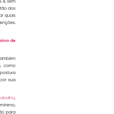
, e, sem
stão dos
ar quais
enções,
nimo de
e também
e, como
postura
xpor sua
rabalho
,
 mínimo,
ão para