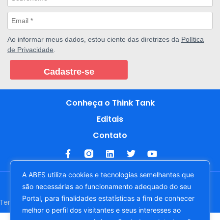
Ao informar meus dados, estou ciente das diretrizes da
Política
de Privacidade
.
Cadastre-se
Conheça o Think Tank
Editais
Contato
A ABES utiliza cookies e tecnologias semelhantes que
Copyright © 2022. Todos os direitos reservados à ABES -
são necessárias ao funcionamento adequado do seu
Associação Brasileira das Empresas de Software
Portal, para finalidades estatísticas a fim de conhecer
Termos e Condições de Uso
Política de Privacidade
melhor o perfil dos visitantes e seus interesses ao